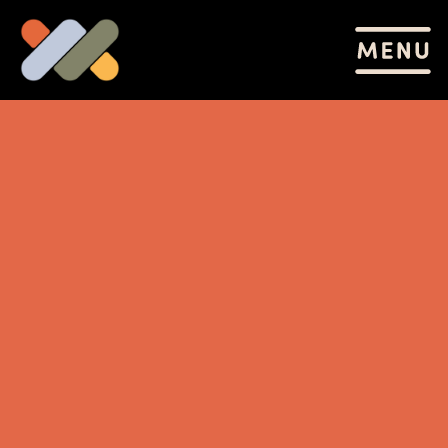
Wannes Cappelle en
Mooneye t.v.v. De
Muziekbank
5.10.2022 20:00
TOT EN MET
5.10.2023 23:30
MUZIEKCENTRUM DRANOUTER
Genieten van twee West-Vlaamse topmuzikanten, het